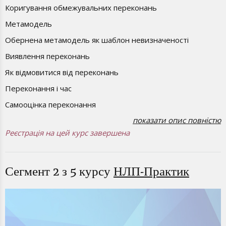
Коригування обмежувальних переконань
Метамодель
Обернена метамодель як шаблон невизначеності
Виявлення переконань
Як відмовитися від переконань
Переконання і час
Самооцінка переконання
показати опис повністю
Ревізія (переоцінка) переконання
Реєстрація на цей курс завершена
Музей старих переконань
Специфікація мети
Сегмент 2 з 5 курсу
НЛП-Практик
SMART
TOTE. Запуск процесу постійного руху до мети