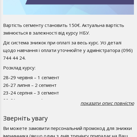
Вартість сегменту становить 150€. Актуальна вартість
змінюється в залежності від курсу НБУ.
Діє система знижок при оплаті за весь курс. Усі деталі
щодо навчання і оплати уточнюйте у адміністратора (096)
744 44 24.
Розклад курсу:
28-29 червня – 1 сегмент
26-27 липня – 2 сегмент
23-24 серпня – 3 сегмент
20-21 вересня – 4 сегмент
показати опис повністю
18-19 жовтня – 5 сегмент
Зверніть увагу
Курс передбачає навчання за 10 днів
100 годин тренінгу
Ви можете замовити персональний промокод для знижки
іменинника (якщо один з днів тренінгу припадає на Ваш