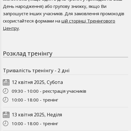
Курс складається з 5 сегментів, кожен сегмент – 2 дні
День народження) або групову знижку, якщо Ви
Навчання відбувається у суботу та неділю з 10:00 до 18:00
запрошуєте інших учасників. Для замовлення промокодів
Формат навчання: очно у Києві + онлайн
скористайтеся формами на
цій сторінці Тренінгового
Центру
.
Перерва між сегментами 3-4 тижні
Повторне проходження курсу протягом року
БЕЗКОШТОВНЕ
Розклад тренінгу
Тривалість тренінгу - 2 дні
12 квітня 2025, Субота
09:30 - 10:00 - реєстрація учасників
10:00 - 18:00 - тренінг
13 квітня 2025, Неділя
10:00 - 18:00 - тренінг