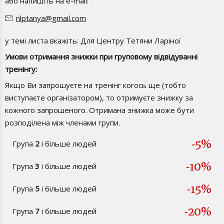
або напишіть на e-mail:
nlptanya@gmail.com
у темі листа вкажіть: Для Центру Тетяни Ларіної
Умови отримання знижки при груповому відвідуванні
тренінгу:
Якщо Ви запрошуєте на тренінг когось ще (тобто
виступаєте організатором), то отримуєте знижку за
кожного запрошеного. Отримана знижка може бути
розподілена між членами групи.
-5%
Група
2
і більше людей
-10%
Група
3
і більше людей
-15%
Група
5
і більше людей
-20%
Група
7
і більше людей