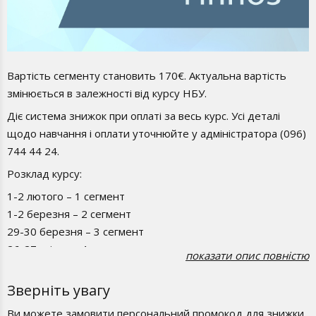
Вартість сегменту становить 170€. Актуальна вартість
змінюється в залежності від курсу НБУ.
Діє система знижок при оплаті за весь курс. Усі деталі
щодо навчання і оплати уточнюйте у адміністратора (096)
744 44 24.
Розклад курсу:
1-2 лютого – 1 сегмент
1-2 березня – 2 сегмент
29-30 березня – 3 сегмент
26-27 квітня – 4 сегмент
показати опис повністю
31 травня – 1 червня – 5 сегмент
Зверніть увагу
Курс передбачає навчання за 10 днів
100 годин тренінгу
Ви можете замовити персональний промокод для знижки