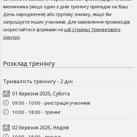
іменинника (якщо один з днів тренінгу припадає на Ваш
Курс складається з 5 сегментів, кожен сегмент – 2 дні
День народження) або групову знижку, якщо Ви
Навчання відбувається у суботу та неділю з 10:00 до 18:00
запрошуєте інших учасників. Для замовлення промокодів
Формат навчання: очно у Києві + онлайн
скористайтеся формами на
цій сторінці Тренінгового
Центру
.
Перерва між сегментами 3-4 тижні
Повторне проходження курсу протягом року
БЕЗКОШТОВНЕ
Розклад тренінгу
Тривалість тренінгу - 2 дні
01 березня 2025, Субота
09:30 - 10:00 - реєстрація учасників
10:00 - 18:00 - тренінг
02 березня 2025, Неділя
10:00 - 18:00 - тренінг