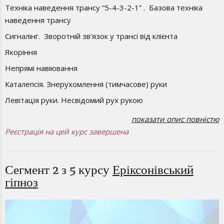
Техніка наведення трансу “5-4-3-2-1” . Базова техніка
наведення трансу
Сигналінг. Зворотній зв’язок у трансі від клієнта
Якоріння
Непрямі навіювання
Каталепсія. Знерухомлення (тимчасове) руки
Левітація руки. Несвідомий рух рукою
Наведення запитаннями. Обхід супротиву і наведення
показати опис повністю
трансу запитаннями. Наведення левітації запитаннями
Реєстрація на цей курс завершена
Метафора. Використання метафори для трансу
Сегмент 2 з 5 курсу
Еріксонівський
гіпноз