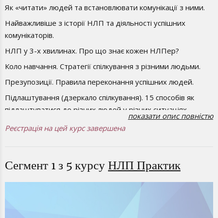
Як «читати» людей та встановлювати комунікації з ними.
Найважливіше з історії НЛП та діяльності успішних
комунікаторів.
НЛП у 3-х хвилинах. Про що знає кожен НЛПер?
Коло навчання. Стратегії спілкування з різними людьми.
Презупозиції. Правила переконання успішних людей.
Підлаштування (дзеркало спілкування). 15 способів як
підлаштуватися до різних людей у різних ситуаціях.
показати опис повністю
Раппорт. Побудова взаємовигідних і довірливих стосунків.
Реєстрація на цей курс завершена
Ведення. Як повести за собою людину.
Калібровка. Основи «читання» людини.
Сегмент 1 з 5 курсу
НЛП Практик
ВАК. Як спілкуватися з людиною її мовою ключів
поглядового руху.
Зв’язок між рухом очей та тим, що відбувається з
людиною.