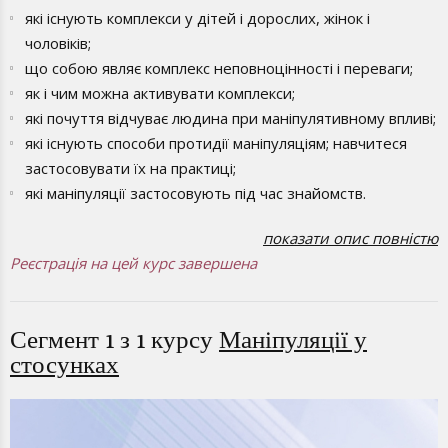
які існують комплекси у дітей і дорослих, жінок і
чоловіків;
що собою являє комплекс неповноцінності і переваги;
як і чим можна активувати комплекси;
які почуття відчуває людина при маніпулятивному впливі;
які існують способи протидії маніпуляціям; навчитеся
застосовувати їх на практиці;
які маніпуляції застосовують під час знайомств.
Головна мета курсу теоретичних і практичних занять, які
показати опис повністю
направлені на протидію маніпуляції, полягає у навчанні
Реєстрація на цей курс завершена
методам розпізнання маніпулятивного впливу зі сторони
жінки і чоловіка. Для цього потрібно засвоїти основні
Сегмент 1 з 1 курсу
Маніпуляції у
ознаки маніпуляції, якими є:
стосунках
наявність психологічного тиску;
ставлення маніпулятора до партнера, як до засобу
досягнення особистих цілей;
прихований факт впливу, який спрямований на