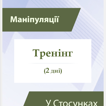
спонукання до дії;
прагнення отримати односторонню вигоду;
гра на слабкостях людини;
використання мотивації, спонукання до дії для
пробудження у партнера намірів, які не співпадають з
його бажаннями. При цьому повинна зберігатися ілюзія
самостійності дій манипульованого.