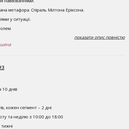
ня навіюваннями.
ана метафора. Спіраль Мілтона Еріксона.
ями у ситуації.
болем.
показати опис повністю
ршена
оз
 10 днів
ів, кожен сегмент – 2 дні
оту та неділю з 10:00 до 18:00
 тижні