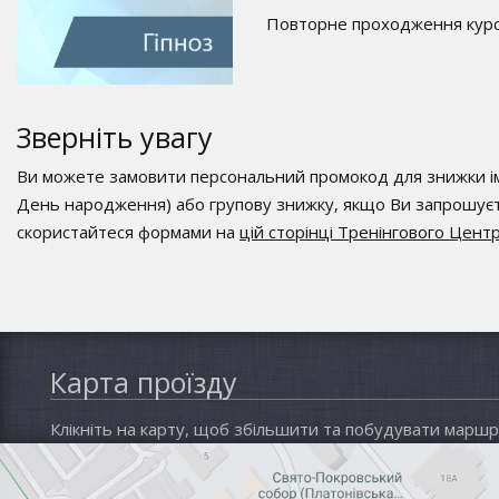
Повторне проходження кур
Зверніть увагу
Ви можете замовити персональний промокод для знижки ім
День народження) або групову знижку, якщо Ви запрошуєт
скористайтеся формами на
цій сторінці Тренінгового Цент
Карта проїзду
Клікніть на карту, щоб збільшити та побудувати марш