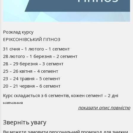
Розклад курсу
ЕРІКСОНІВСЬКИЙ ГІПНОЗ
31 січня – 1 лютого – 1 сегмент
28 лютого – 1 березня – 2 сегмент
28 – 29 березня – 3 сегмент
25 – 26 квітня – 4 сегмент
23 – 24 травня – 5 сегмент
20 – 21 червня – 6 сегмент
Курс складається з 6 сегментів, кожен сегмент – 2 дні
навчання
показати опис повністю
Навчання відбувається у суботу та неділю з 10:00 до 18:00
Зверніть увагу
Формат навчання: очно у Києві + онлайн
Курс передбачає навчання за 12 днів
Ви можете замовити персональний промокод для знижки