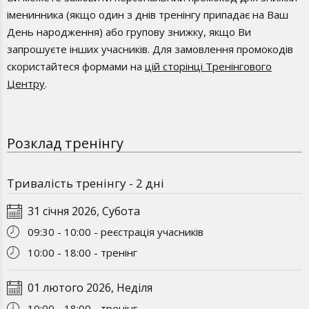
іменинника (якщо один з днів тренінгу припадає на Ваш
100 годин тренінгу
День народження) або групову знижку, якщо Ви
Перерва між сегментами 3-4 тижні
запрошуєте інших учасників. Для замовлення промокодів
Повторні проходження курсу протягом року
скористайтеся формами на
цій сторінці Тренінгового
БЕЗКОШТОВНІ
Центру
.
Якщо у Вас виникли запитання, уточнюйте деталі щодо
навчання і оплати у адміністратора за номером (096) 744
44 24.
Розклад тренінгу
Тривалість тренінгу - 2 дні
31 січня 2026, Субота
09:30 - 10:00 - реєстрація учасників
10:00 - 18:00 - тренінг
01 лютого 2026, Неділя
10:00 - 18:00 - тренінг