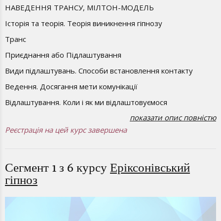
НАВЕДЕННЯ ТРАНСУ, МІЛТОН-МОДЕЛЬ
Історія та теорія. Теорія виникнення гіпнозу
Транс
Приєднання або Підлаштування
Види підлаштувань. Способи встановлення контакту
Ведення. Досягання мети комунікації
Відлаштування. Коли і як ми відлаштовуємося
показати опис повністю
Калібровка. Навички невербального читання людей
Реєстрація на цей курс завершена
Мінімальні ознаки трансу. Невербальні прояви трансу
Модальності: ВАК (візуальна-аудіальна-кінестетична),
DIGITAL-модальність
Сегмент 1 з 6 курсу
Еріксонівський
гіпноз
Як люди сприймають інформацію
Вправи на володіння голосом. Особливості голосу
гіпнотизера