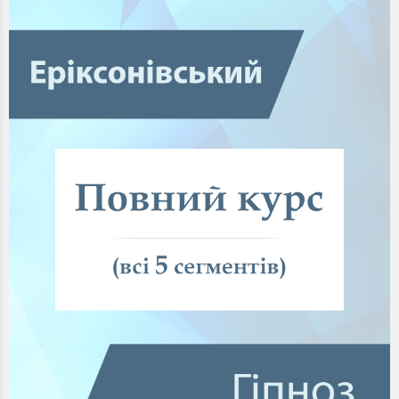
Шаблон невизначеності
Сугестологічна (навіювальна) функція. Непрямі, відкриті і
вбудовані установки
Мовні шаблони Мілтона Еріксона
Основи наведення трансу. Принципи роботи у трансових
станах
Супровід у приємному спогаді
Техніка ресурсування